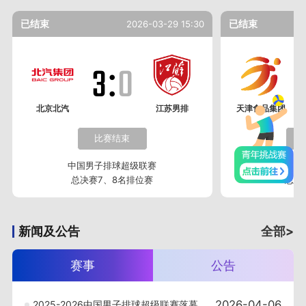
已结束
已结束
2026-03-29 15:30
:
3
0
北京北汽
江苏男排
天津食品集团
比赛结束
中国男子排球超级联赛
中国男
总决赛7、8名排位赛
总决
新闻及公告
全部>
赛事
公告
2026-04-06
2025-2026中国男子排球超级联赛落幕 天津食品集团夺冠